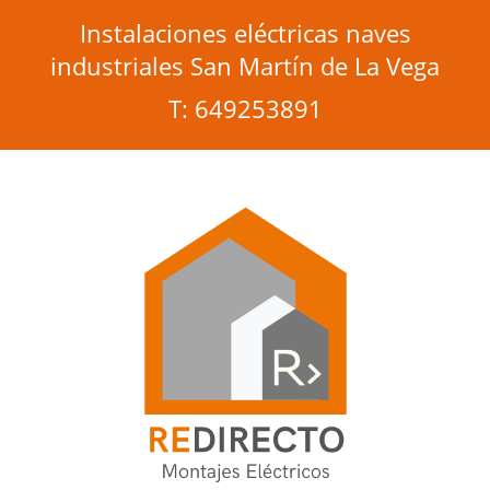
Instalaciones eléctricas naves
industriales San Martín de La Vega
T: 649253891